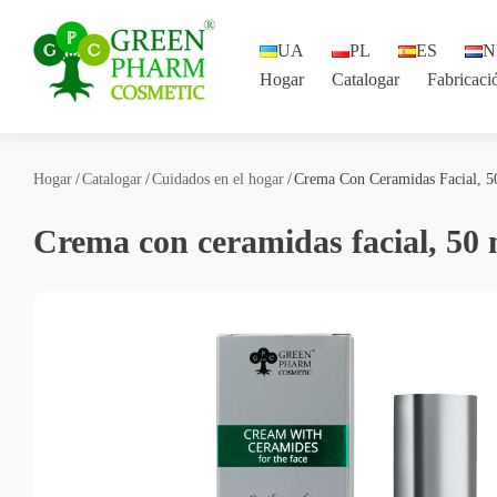
UA
PL
ES
N
Hogar
Catalogar
Fabricaci
#3031 (sin título)
Catalogar
Hogar
Catalogar
Cuidados en el hogar
Crema Con Ceramidas Facial, 5
Fabricación por contrato
Crema con ceramidas facial, 50 
Contactos
UA
PL
ES
NL
FR
DE
BG
EN