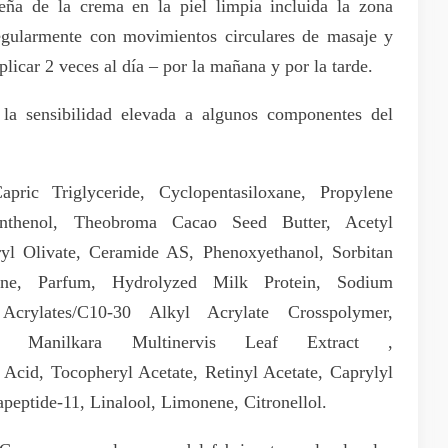
ña de la crema en la piel limpia incluida la zona
regularmente con movimientos circulares de masaje y
plicar 2 veces al día – por la mañana y por la tarde.
 la sensibilidad elevada a algunos componentes del
apric Triglyceride, Cyclopentasiloxane, Propylene
anthenol, Theobroma Cacao Seed Butter, Acetyl
aryl Olivate, Ceramide AS, Phenoxyethanol, Sorbitan
amine, Parfum, Hydrolyzed Milk Protein, Sodium
 Acrylates/C10-30 Alkyl Acrylate Crosspolymer,
ben, Manilkara Multinervis Leaf Extract ,
Acid, Tocopheryl Acetate, Retinyl Acetate, Caprylyl
peptide-11, Linalool, Limonene, Citronellol.