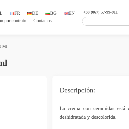
+38 (067) 57-99-911
L
FR
DE
BG
EN
ón por contrato
Contactos
0 Ml
ml
Descripción:
La crema con ceramidas está d
deshidratada y descolorida.