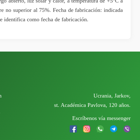
uego abierto, luz solar y calor, a temperatura de +5°C a
re no superior al 75%. Fecha de fabricación: indicada
e identifica como fecha de fabricación.
m
Ucrania, Jarkov,
st. Académica Pavlova, 120 años.
m
Escríbenos vía messenger