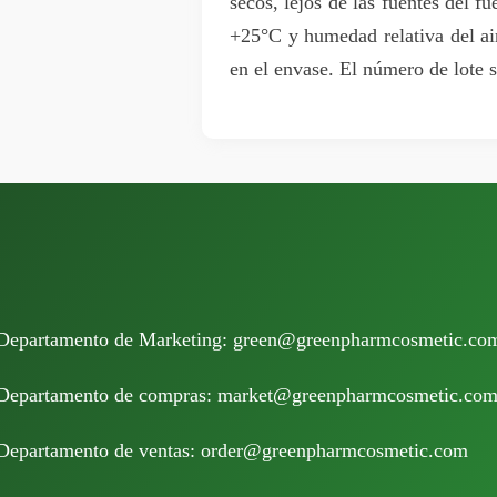
secos, lejos de las fuentes del f
+25°C y humedad relativa del ai
en el envase. El número de lote s
Departamento de Marketing:
green@greenpharmcosmetic.co
Departamento de compras:
market@greenpharmcosmetic.co
Departamento de ventas:
order@greenpharmcosmetic.com