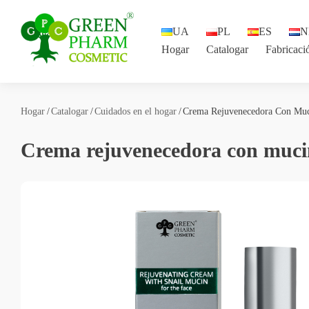
UA
PL
ES
N
Hogar
Catalogar
Fabricaci
#3031 (sin título)
Catalogar
Hogar
Catalogar
Cuidados en el hogar
Crema Rejuvenecedora Con Muci
Fabricación por contrato
Crema rejuvenecedora con mucina
Contactos
UA
PL
ES
NL
FR
DE
BG
EN