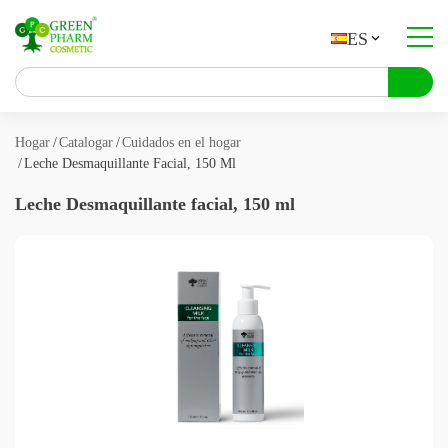
ES
#3031 (sin título)
Catalogar
Hogar
Catalogar
Cuidados en el hogar
Leche Desmaquillante Facial, 150 Ml
Fabricación por contrato
Leche Desmaquillante facial, 150 ml
Contactos
UA
PL
ES
NL
FR
DE
BG
EN